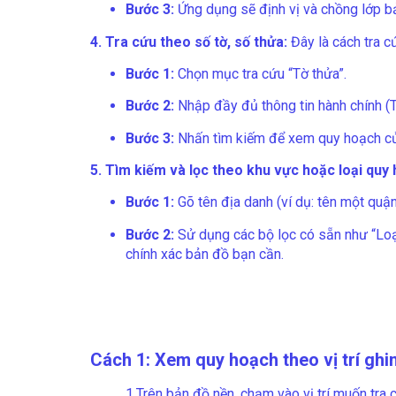
Bước 3:
Ứng dụng sẽ định vị và chồng lớp b
4. Tra cứu theo số tờ, số thửa:
Đây là cách tra c
Bước 1:
Chọn mục tra cứu “Tờ thửa”.
Bước 2:
Nhập đầy đủ thông tin hành chính (
Bước 3:
Nhấn tìm kiếm để xem quy hoạch củ
5. Tìm kiếm và lọc theo khu vực hoặc loại quy
Bước 1:
Gõ tên địa danh (ví dụ: tên một quậ
Bước 2:
Sử dụng các bộ lọc có sẵn như “Loại
chính xác bản đồ bạn cần.
Cách 1: Xem quy hoạch theo vị trí ghi
1.Trên bản đồ nền, chạm vào vị trí muốn tra 