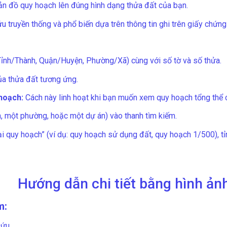
ản đồ quy hoạch lên đúng hình dạng thửa đất của bạn.
ứu truyền thống và phổ biến dựa trên thông tin ghi trên giấy chứn
Tỉnh/Thành, Quận/Huyện, Phường/Xã) cùng với số tờ và số thửa.
a thửa đất tương ứng.
 hoạch:
Cách này linh hoạt khi bạn muốn xem quy hoạch tổng thể c
n, một phường, hoặc một dự án) vào thanh tìm kiếm.
 quy hoạch” (ví dụ: quy hoạch sử dụng đất, quy hoạch 1/500), tỉn
Hướng dẫn chi tiết bằng hình ản
m:
cứu.